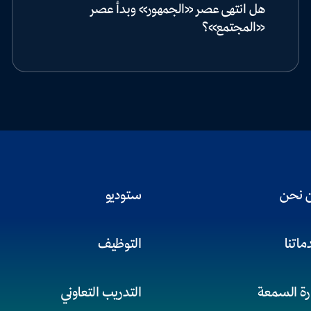
هل انتهى عصر «الجمهور» وبدأ عصر
«المجتمع»؟
 نحن
ستوديو
اتنا
التوظيف
رة السمعة
التدريب التعاوني