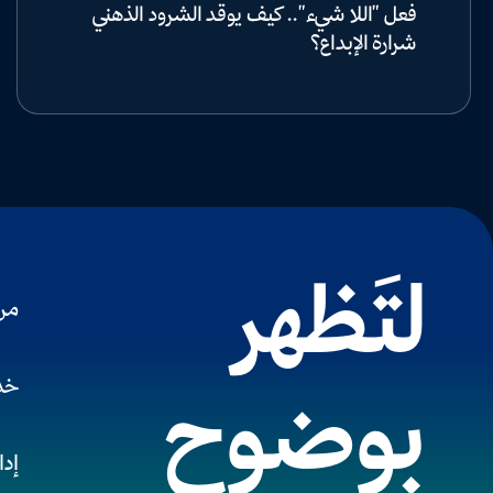
فعل "اللا شيء".. كيف يوقد الشرود الذهني
شرارة الإبداع؟
لتَظهر
من
خدم
بوضوح
إدا