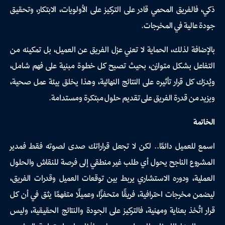
ذكي، فالفريق المحمي قادر على التركيز على الأولويات، الابتكار، وتحقيق
جودة عالية في المخرجات.
بالإضافة لذلك، الحماية لا تعني عزل الفريق عن العميل، بل تمكينه من
التفاعل بشكل متوازن، بحيث تصبح كل خطوة مبنية على فهم شامل،
ويُدرَك كل قرار تأثيره على النتائج النهائية، وهذا يخلق بيئة عمل صحية،
ويزيد من قدرة الفريق على تقديم حلول مبتكرة ومستدامة.
الخاتمة
اسمع للعميل دائمًا.. لكن لا تجعل قراراتك صدى لصوته فقط فمدير
المشروع الناجح يحول أي طلب غير منطقي إلى فرصة للنقاش والحلول
العملية، ودوره الاستشاري يربط بين توقعات العميل وقدرات الفريق،
ليضمن مخرجات احترافية، فريقًا متحفزًا، وعميلًا متفهمًا يثق في أن كل
قرار اتُخذ بعناية ومهنية، فالتركيز على الجودة والنتائج الحقيقية، وليس