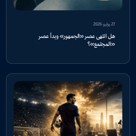
27 يوليو 2026
هل انتهى عصر «الجمهور» وبدأ عصر
«المجتمع»؟